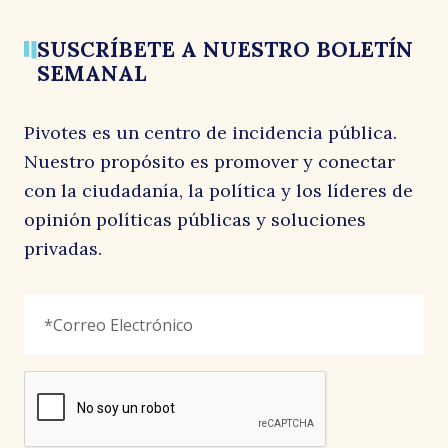
1 junio, 2026
d
SUSCRÍBETE A NUESTRO BOLETÍN
SEMANAL
Pivotes es un centro de incidencia pública.
Nuestro propósito es promover y conectar
con la ciudadanía, la política y los líderes de
opinión políticas públicas y soluciones
privadas.
p
LinkedIn
Correo
"
*
"
Electrónico
*
señala
los
campos
reCAPTCHA
obligatorios
Este
campo
es
un