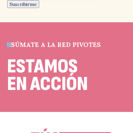
Suscribirme
campo
de
validación
e
y
debe
quedar
sin
cambios.
SÚMATE A LA RED PIVOTES
ESTAMOS
EN ACCIÓN
F