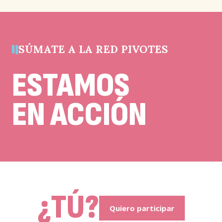
y
debe
quedar
sin
cambios.
SÚMATE A LA RED PIVOTES
ESTAMOS
EN ACCIÓN
¿TÚ?
Quiero participar