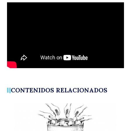
El
C
CONTENIDOS RELACIONADOS
ENTREVISTAS
Soledad Hormazábal y Sala Cuna
Universal: “Eliminar la barrera para
contratar mujeres es un avance real”