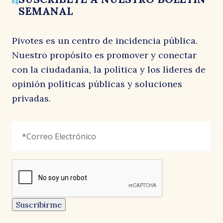
SEMANAL
fi
Pivotes es un centro de incidencia pública.
Nuestro propósito es promover y conectar
con la ciudadanía, la política y los líderes de
opinión políticas públicas y soluciones
privadas.
X/Twitter
Correo
"
*
"
Electrónico
*
señala
los
campos
reCAPTCHA
obligatorios
Este
campo
es
un
Suscribirme
campo
de
validación