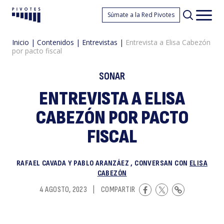
E
Súmate a la Red Pivotes
Pivotes
Men
princ
Inicio
|
Contenidos
|
Entrevistas
|
Entrevista a Elisa Cabezón
por pacto fiscal
SONAR
ENTREVISTA A ELISA
CABEZÓN POR PACTO
a
FISCAL
RAFAEL CAVADA Y PABLO ARANZÁEZ , CONVERSAN CON
ELISA
CABEZÓN
4 AGOSTO, 2023
|
COMPARTIR