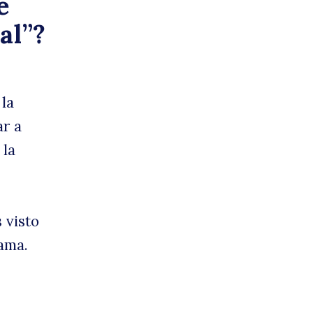
e
e
al”?
 la
ar a
 la
 visto
cama.