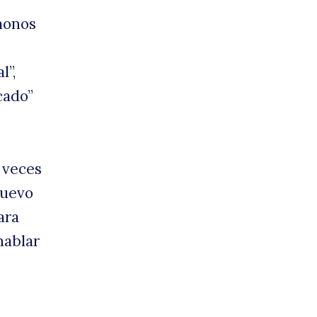
monos
ace
l”,
cado”
 veces
Nuevo
ara
hablar