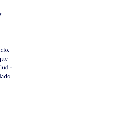
y
amin
clo.
que
lud -
lado