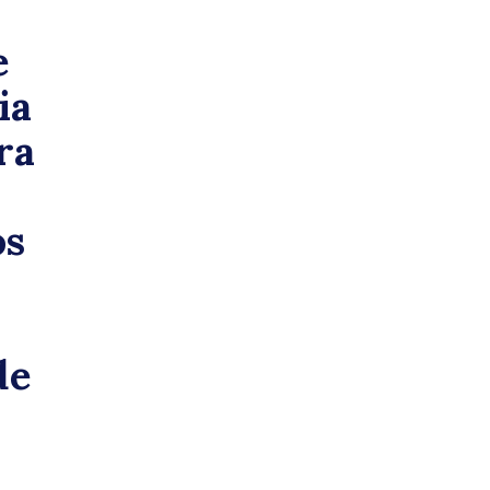
e
nico
ia
ra
os
ue
de