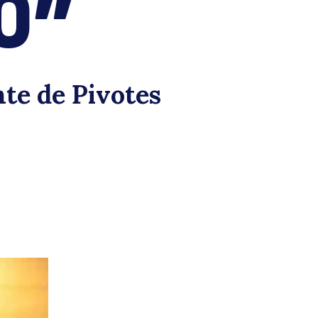
O”
resi
nte de Pivotes
e