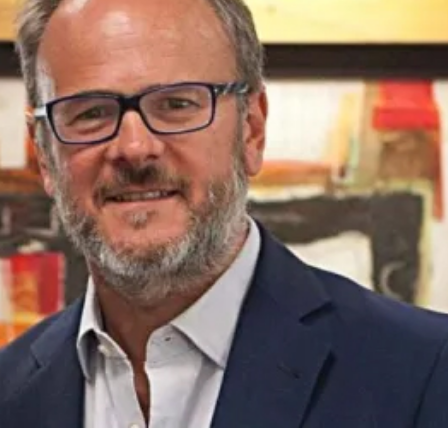
Pi
uscar
“