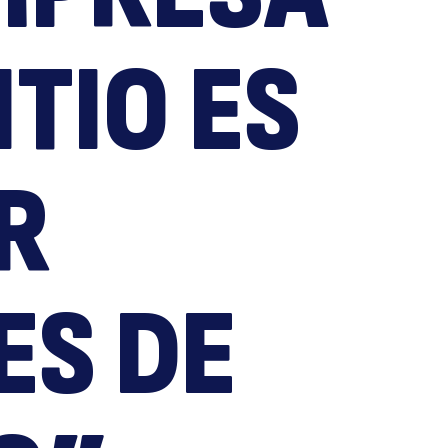
erna
ITIO ES
R
rraí
ES DE