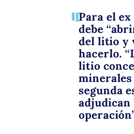
Para el ex
debe “abri
del litio 
hacerlo. “
litio conc
minerales 
segunda e
adjudican 
operación”