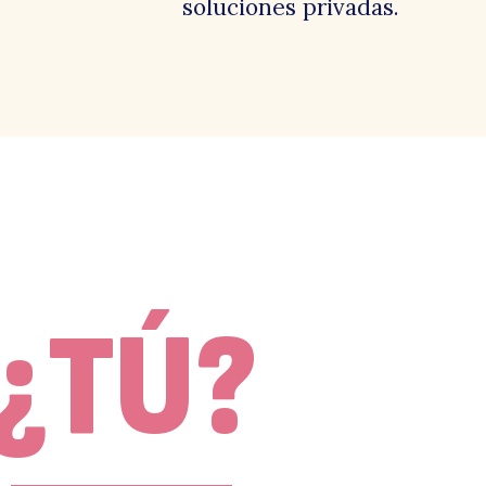
soluciones privadas.
irec
¿TÚ?
e