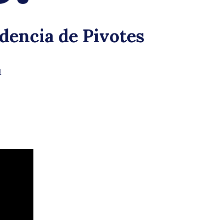
a
idencia de Pivotes
N
izar