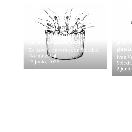
ENTREVISTAS
ENTREV
Soledad Hormazábal y
Mega
Sala Cuna Universal:
Gobi
“Eliminar la barrera
perm
para contratar mujeres
buro
es un avance real”
por 
gast
Ex-Ante, conversa con Soledad
Hormazábal
Iván V
22 junio, 2026
Soled
2 junio
ENTREVISTAS
«Parte de la política
ambiental se hace para
la galería»
La Segunda, conversa con José
Antonio Valenzuela