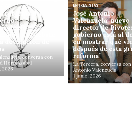
ISTAS
ENTREVISTAS
rreforma del
José Antonio
E
erno:
Valenzuela, nuevo
isología,
director de Pivotes
cracia y el debate
gobierno está al d
la devolución de
en mostrar qué vi
os
después de esta gr
reforma”
alenzuela, conversa con
ad Hormazábal
La Tercera, conversa con
, 2026
Antonio Valenzuela
1 junio, 2026
a