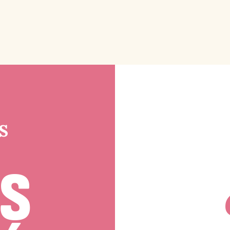
d
S
d
S