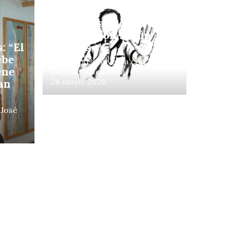
ENTREVISTAS
El plan para destrabar
ntre
la inversión según
: “El
Pivotes
ebe
País Lobo, conversa con José
ene
Antonio Valenzuela
28 mayo, 2026
an
 José