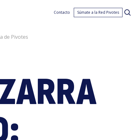
n
Contacto
Súmate a la Red Pivotes
ia de Pivotes
PIZARRA
impl
O: