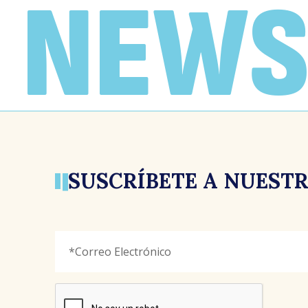
NEWS
6 abril, 2026
SUSCRÍBETE A NUEST
Facebook
Correo
"
*
"
Electrónico
*
señala
los
campos
reCAPTCHA
obligatorios
Este