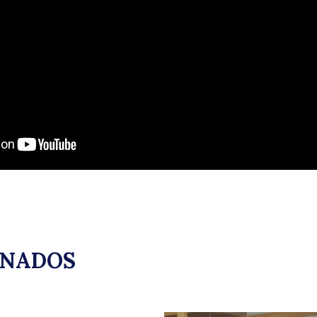
d
uscar
Pi
ONADOS