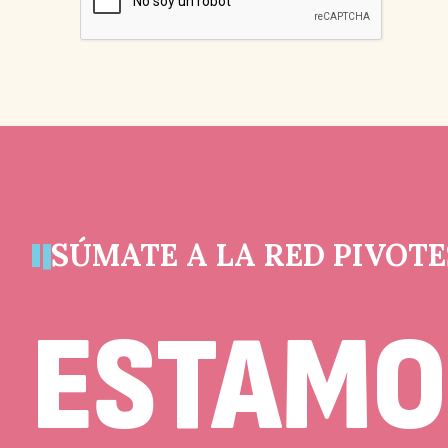
campo
es
un
campo
de
validación
y
debe
quedar
sin
cambios.
SÚMATE A LA RED PIVOTE
ESTAMO