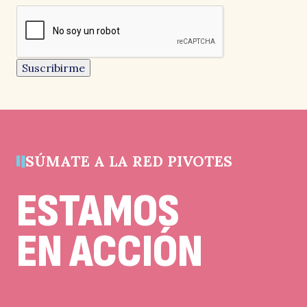
campos
reCAPTCHA
obligatorios
Este
campo
es
un
Suscribirme
campo
de
validación
y
debe
quedar
sin
cambios.
SÚMATE A LA RED PIVOTES
ESTAMOS
EN ACCIÓN