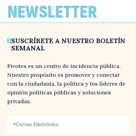
director de Pivotes: “El gobierno está al
para la galería»
“amarre”: “Se hace urgente una reforma
NEWSLETTER
debe en mostrar qué viene después de
integral al Estatuto Administrativo”
La Segunda, conversa con José Antonio Valenzuela
esta gran reforma”
6 abril, 2026
Ex-Ante, conversa con José Antonio Valenzuela
26 enero, 2026
La Tercera, conversa con José Antonio Valenzuela
1 junio, 2026
SUSCRÍBETE A NUESTRO BOLETÍN
SEMANAL
Pivotes es un centro de incidencia pública.
Nuestro propósito es promover y conectar
con la ciudadanía, la política y los líderes de
opinión políticas públicas y soluciones
privadas.
Facebook
Correo
"
*
"
Electrónico
*
señala
los