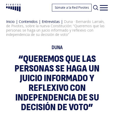
D
Súmate a la Red Pivotes
Pivotes
Men
princ
Inicio
|
Contenidos
|
Entrevistas
|
Duna · Bernardo Larraín,
de Pivotes, sobre la nueva Constitución: “Queremos que las
personas se haga un juicio informado y reflexivo con
independencia de su decisión de voto”
DUNA
“QUEREMOS QUE LAS
·
PERSONAS SE HAGA UN
JUICIO INFORMADO Y
REFLEXIVO CON
INDEPENDENCIA DE SU
DECISIÓN DE VOTO”