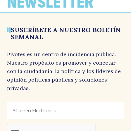
NEWSLETTER
País Lobo, conversa con José Antonio Valenzuela
La Segunda, conversa con José Antonio Valenzuela
esta gran reforma”
28 mayo, 2026
6 abril, 2026
La Tercera, conversa con José Antonio Valenzuela
n
1 junio, 2026
SUSCRÍBETE A NUESTRO BOLETÍN
SEMANAL
Pivotes es un centro de incidencia pública.
Nuestro propósito es promover y conectar
con la ciudadanía, la política y los líderes de
opinión políticas públicas y soluciones
C
privadas.
Email
Correo
"
*
"
Electrónico
*
señala
los
campos
reCAPTCHA
obligatorios