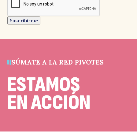
Este
campo
es
un
“
Suscribirme
campo
de
validación
y
debe
quedar
sin
cambios.
SÚMATE A LA RED PIVOTES
ESTAMOS
q
EN ACCIÓN