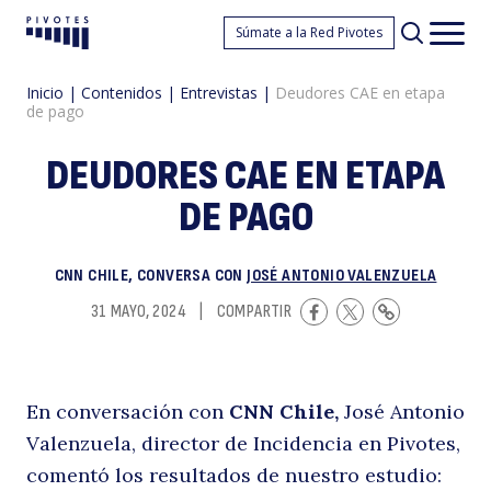
D
Súmate a la Red Pivotes
Pivotes
Men
princ
Inicio
|
Contenidos
|
Entrevistas
|
Deudores CAE en etapa
de pago
DEUDORES CAE EN ETAPA
DE PAGO
C
CNN CHILE, CONVERSA CON
JOSÉ ANTONIO VALENZUELA
31 MAYO, 2024
|
COMPARTIR
En conversación con
CNN Chile,
José Antonio
Valenzuela, director de Incidencia en Pivotes,
comentó los resultados de nuestro estudio: