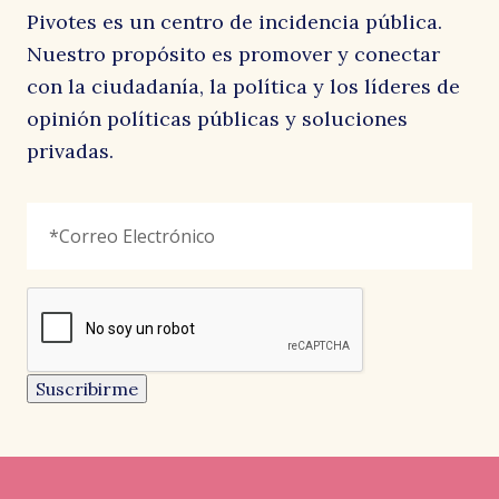
Pivotes es un centro de incidencia pública.
Nuestro propósito es promover y conectar
con la ciudadanía, la política y los líderes de
opinión políticas públicas y soluciones
privadas.
URL
Correo
"
*
"
Electrónico
*
señala
los
campos
reCAPTCHA
obligatorios
Este
campo
es
un
Suscribirme
campo
de
validación
y
debe
quedar
sin