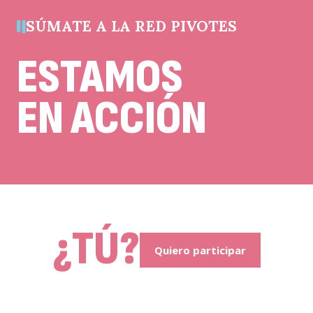
cambios.
SÚMATE A LA RED PIVOTES
ESTAMOS
EN ACCIÓN
¿TÚ?
Quiero participar