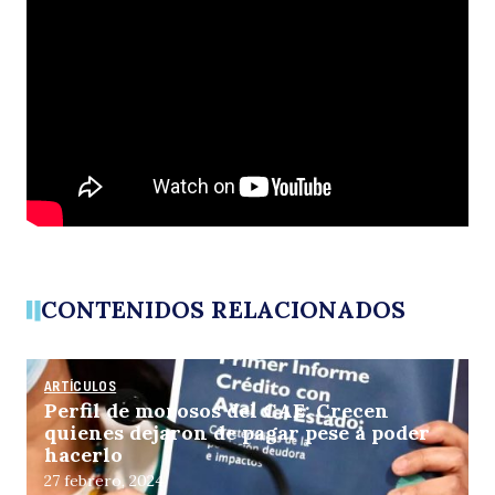
d
Buscar
p
CONTENIDOS RELACIONADOS
ARTÍCULOS
Perfil de morosos del CAE: Crecen
quienes dejaron de pagar pese a poder
hacerlo
27 febrero, 2024