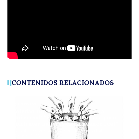
CONTENIDOS RELACIONADOS
ENTREVISTAS
Soledad Hormazábal y Sala Cuna
Universal: “Eliminar la barrera para
contratar mujeres es un avance real”
Ex-Ante, conversa con Soledad Hormazábal
22 junio, 2026