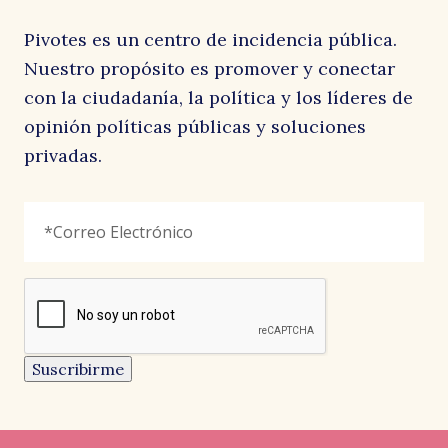
Pivotes es un centro de incidencia pública.
Nuestro propósito es promover y conectar
con la ciudadanía, la política y los líderes de
opinión políticas públicas y soluciones
privadas.
Facebook
Correo
"
*
"
Electrónico
*
señala
los
campos
reCAPTCHA
obligatorios
Este
campo
es
un
Suscribirme
campo
de
validación
y
debe
quedar