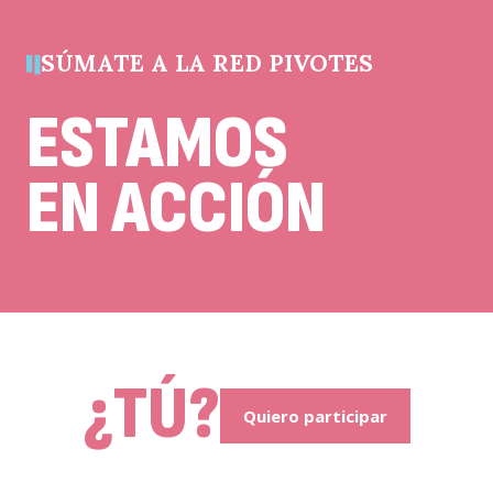
sin
cambios.
SÚMATE A LA RED PIVOTES
ESTAMOS
EN ACCIÓN
¿TÚ?
Quiero participar