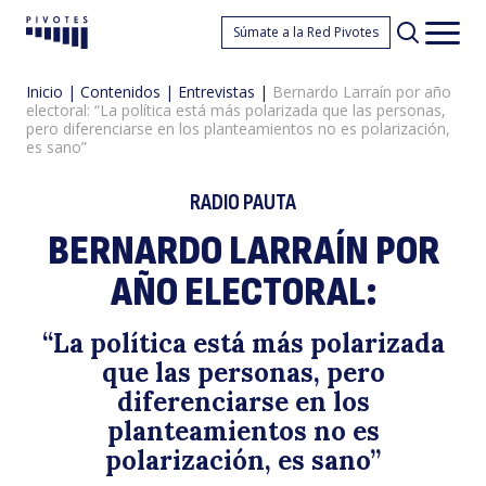
B
Súmate a la Red Pivotes
Pivotes
Men
princ
Inicio
|
Contenidos
|
Entrevistas
|
Bernardo Larraín por año
electoral: “La política está más polarizada que las personas,
pero diferenciarse en los planteamientos no es polarización,
es sano”
RADIO PAUTA
BERNARDO LARRAÍN POR
L
AÑO ELECTORAL:
“La política está más polarizada
que las personas, pero
diferenciarse en los
planteamientos no es
polarización, es sano”