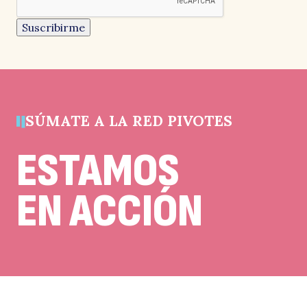
e
es
un
Suscribirme
campo
de
validación
y
debe
quedar
po
sin
cambios.
SÚMATE A LA RED PIVOTES
ESTAMOS
EN ACCIÓN