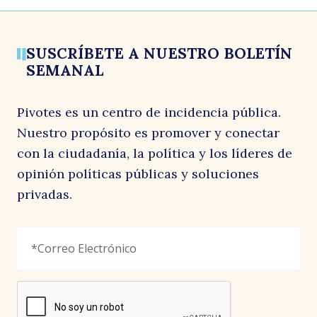
p
La Tercera, conversa con José Antonio Valenzuela
1 junio, 2026
SUSCRÍBETE A NUESTRO BOLETÍN
SEMANAL
n
Pivotes es un centro de incidencia pública.
Nuestro propósito es promover y conectar
con la ciudadanía, la política y los líderes de
opinión políticas públicas y soluciones
privadas.
Instagram
Correo
"
*
"
Electrónico
*
señala
los
campos
reCAPTCHA
obligatorios
Este
campo