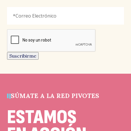
Instagram
Correo
"
*
"
Electrónico
*
señala
los
campos
reCAPTCHA
obligatorios
Este
campo
es
un
Suscribirme
campo
de
validación
y
debe
quedar
sin
cambios.
SÚMATE A LA RED PIVOTES
ESTAMOS