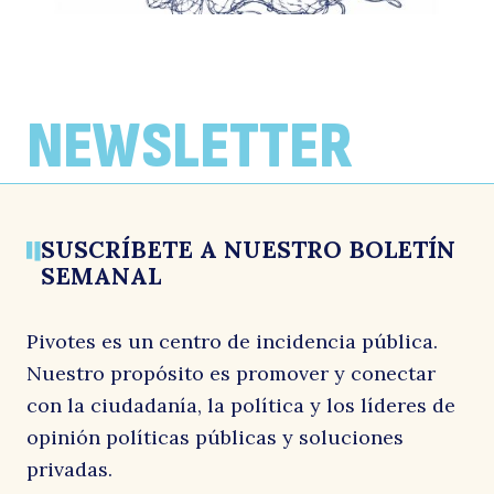
COLUMNAS DE OPINIÓN
COLUMNAS DE OPINIÓN
COLUMNAS DE OPINIÓN
¿Quién gana cuando Chile no crece?
Cáncer
Propuesta para superar la miopía del
SEIA
Por: Soledad Hormazábal
Por: José Antonio Valenzuela
NEWSLETTER
22 julio, 2026
21 julio, 2026
Por: Bernardo Larraín y José Antonio Valenzuela
17 julio, 2026
SUSCRÍBETE A NUESTRO BOLETÍN
SEMANAL
Pivotes es un centro de incidencia pública.
Nuestro propósito es promover y conectar
con la ciudadanía, la política y los líderes de
opinión políticas públicas y soluciones
privadas.