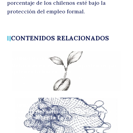
porcentaje de los chilenos esté bajo la
protección del empleo formal.
CONTENIDOS RELACIONADOS
COLUMNAS DE OPINIÓN
Reformas en educación: apostemos por
quienes lo hacen bien
Por: María Turner y José Manuel Astorga
4 agosto, 2026
COLUMNAS DE OPINIÓN
Más allá del salmón: lo que las cifras
revelan sobre la Ley Lafkenche
Por: Joaquín Sierpe
24 julio, 2026