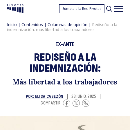
R
Súmate a la Red Pivotes
Pivotes
Men
princ
Inicio
|
Contenidos
|
Columnas de opinión
|
Rediseño a la
indemnización: más libertad a los trabajadores
EX-ANTE
REDISEÑO A LA
INDEMNIZACIÓN:
a
Más libertad a los trabajadores
POR: ELISA CABEZÓN
|
23 JUNIO, 2025
|
COMPARTIR