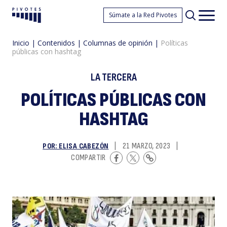
Po
Súmate a la Red Pivotes
Pivotes
Men
princ
Inicio
|
Contenidos
|
Columnas de opinión
|
Políticas
públicas con hashtag
LA TERCERA
POLÍTICAS PÚBLICAS CON
HASHTAG
p
POR: ELISA CABEZÓN
|
21 MARZO, 2023
|
COMPARTIR