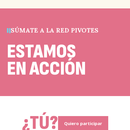
y
debe
quedar
sin
cambios.
SÚMATE A LA RED PIVOTES
ESTAMOS
EN ACCIÓN
¿TÚ?
Quiero participar