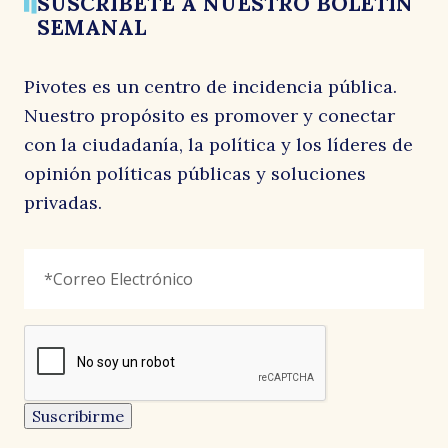
SUSCRÍBETE A NUESTRO BOLETÍN
SEMANAL
Pivotes es un centro de incidencia pública.
Nuestro propósito es promover y conectar
con la ciudadanía, la política y los líderes de
opinión políticas públicas y soluciones
privadas.
Facebook
Correo
"
*
"
Electrónico
*
señala
los
campos
reCAPTCHA
obligatorios
Este
campo
es
un
Suscribirme
campo
de
validación