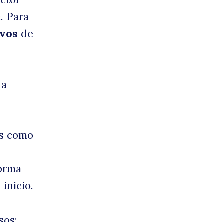
c
. Para
ivos
de
na
es como
forma
inicio.
sos: