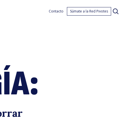
ermi
Contacto
Súmate a la Red Pivotes
ÍA:
ambi
orrar