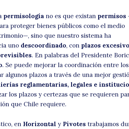
la
permisología
no es que existan
permisos
d
ara proteger bienes públicos como el medio
trimonio—, sino que nuestro sistema ha
cia uno
descoordinado
, con
plazos excesiv
previsibles
. En palabras del Presidente Boric
o
. Se puede mejorar la coordinación entre los
ar algunos plazos a través de una mejor gestió
uscar
b
ierías reglamentarias, legales e instituci
nzar los plazos y certezas que se requieren pa
sión que Chile requiere.
tico, en
Horizontal
y
Pivotes
trabajamos du