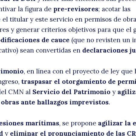
ntivar la figura de
pre-revisores
; acotar las
 el titular y este servicio en permisos de obr
es y generar criterios objetivos para que el 
dificaciones de cauce
(que no revisten un 
icativo) sean convertidas en
declaraciones j
rimonio
, en línea con el proyecto de ley que
ngreso,
traspasar el otorgamiento de perm
el CMN al
Servicio del Patrimonio
y
agiliz
obras ante hallazgos imprevistos
.
esiones marítimas
, se propone
agilizar la 
d
y
eliminar el pronunciamiento de las 