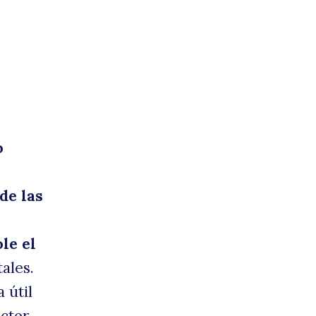
o
de las
le el
ales.
 útil
ctor