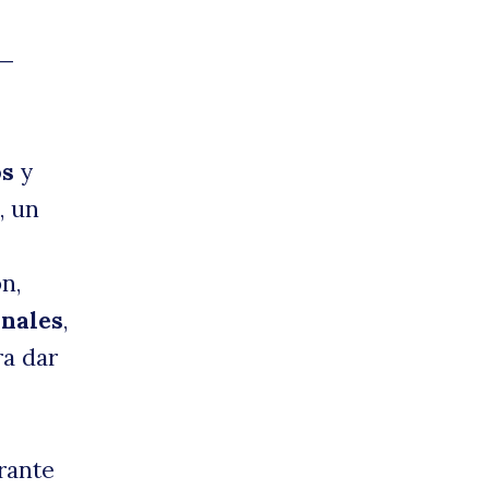
—
e
os
y
, un
n,
orra
onales
,
ra dar
rante