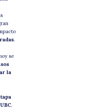
as
gran
impacto
uradas
.
 hoy se
isos
ar la
etapa
CRUBC
,