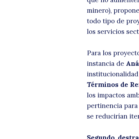
minero), propo
todo tipo de pro
los servicios sect
Para los proyect
instancia de
Aná
institucionalida
Términos de Re
los impactos ambi
pertinencia para 
se reducirían ite
Segundo
,
destr