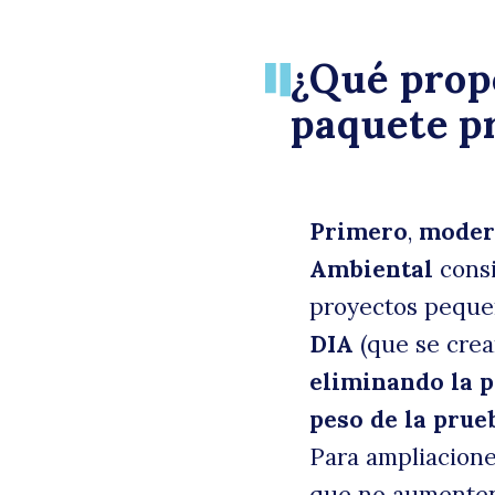
¿Qué prop
paquete p
Primero
,
modern
Ambiental
consi
proyectos peque
DIA
(que se crea
eliminando la p
peso de la prueb
Para ampliacione
que no aumenten 