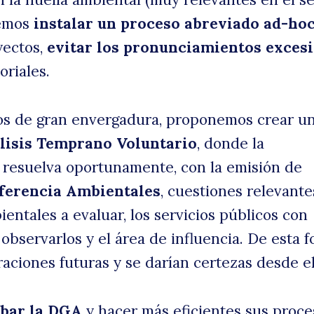
nemos
instalar un proceso abreviado ad-ho
yectos,
evitar los pronunciamientos exces
oriales.
os de gran envergadura, proponemos crear u
lisis Temprano Voluntario
, donde la
d resuelva oportunamente, con la emisión de
ferencia Ambientales
, cuestiones relevant
entales a evaluar, los servicios públicos con
observarlos y el área de influencia. De esta 
raciones futuras y se darían certezas desde el 
abar la DGA
y hacer más eficientes sus proce