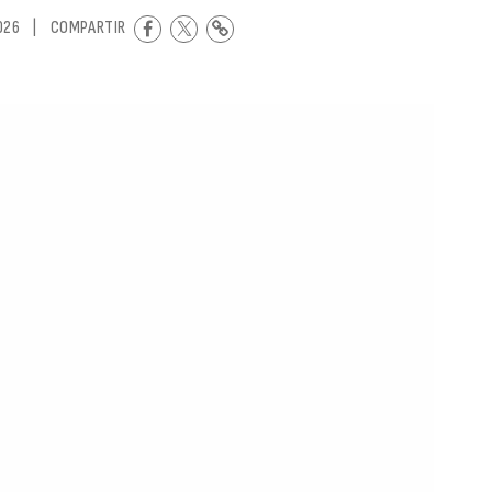
026
|
COMPARTIR
on
piz