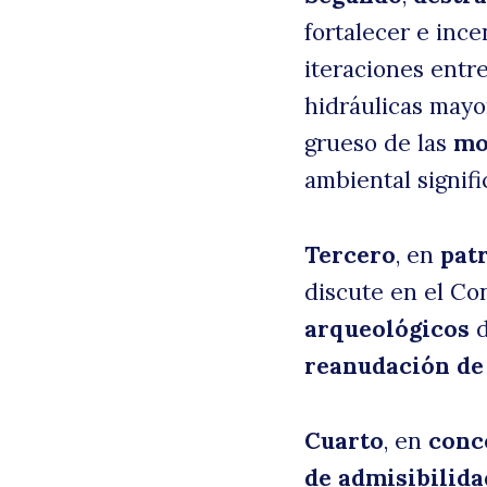
fortalecer e ince
iteraciones entre
hidráulicas mayor
grueso de las
mo
ambiental signif
Tercero
, en
pat
discute en el Co
arqueológicos
d
reanudación de 
Cuarto
, en
conc
de admisibilida