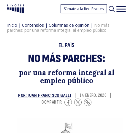
N
Súmate a la Red Pivotes
Pivotes
Men
princ
Inicio
|
Contenidos
|
Columnas de opinión
|
No más
parches: por una reforma integral al empleo público
EL PAÍS
NO MÁS PARCHES:
m
por una reforma integral al
empleo público
POR: JUAN FRANCISCO GALLI
|
14 ENERO, 2026
|
COMPARTIR