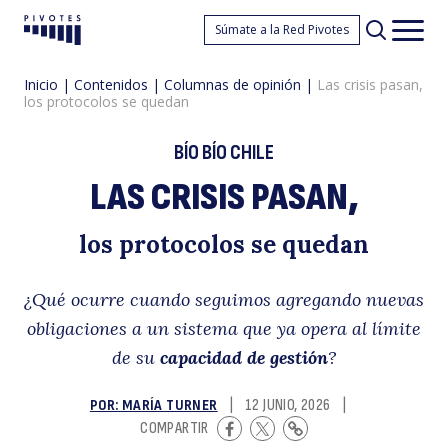
L
Súmate a la Red Pivotes
Pivotes
Men
princ
Inicio
|
Contenidos
|
Columnas de opinión
|
Las crisis pasan,
los protocolos se quedan
BÍO BÍO CHILE
LAS CRISIS PASAN,
cr
los protocolos se quedan
¿Qué ocurre cuando seguimos agregando nuevas
obligaciones a un sistema que ya opera al límite
de su
capacidad de gestión
?
POR: MARÍA TURNER
|
12 JUNIO, 2026
|
COMPARTIR