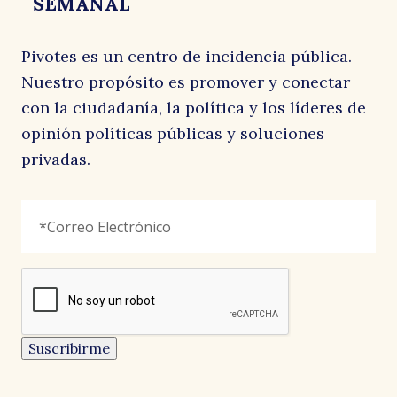
SEMANAL
Pivotes es un centro de incidencia pública.
Nuestro propósito es promover y conectar
con la ciudadanía, la política y los líderes de
opinión políticas públicas y soluciones
privadas.
Comments
Correo
"
*
"
Electrónico
*
señala
los
campos
reCAPTCHA
obligatorios
Este
campo
es
un
Suscribirme
campo
de
validación
y