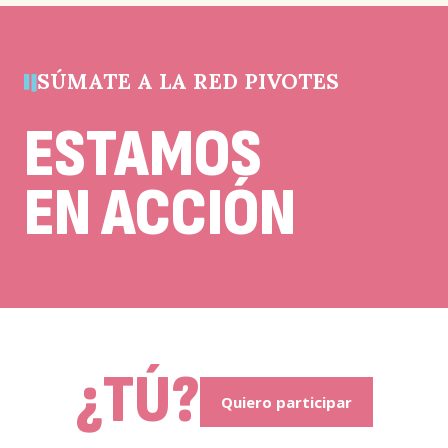
debe
quedar
sin
cambios.
SÚMATE A LA RED PIVOTES
ESTAMOS
EN ACCIÓN
¿TÚ?
Quiero participar