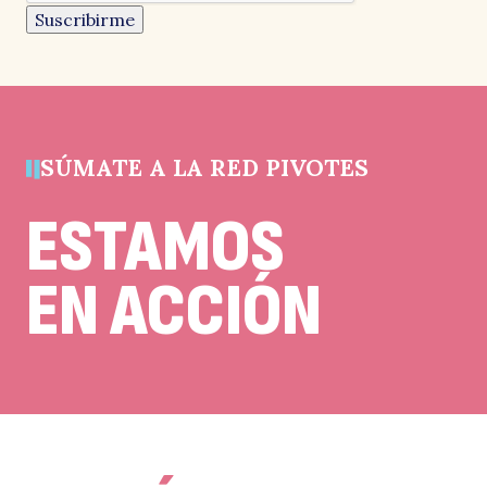
un
Suscribirme
campo
de
validación
y
debe
quedar
sin
cambios.
SÚMATE A LA RED PIVOTES
ESTAMOS
EN ACCIÓN