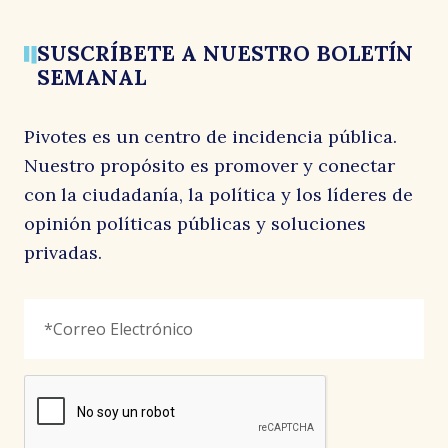
SUSCRÍBETE A NUESTRO BOLETÍN
SEMANAL
Pivotes es un centro de incidencia pública.
Nuestro propósito es promover y conectar
con la ciudadanía, la política y los líderes de
opinión políticas públicas y soluciones
privadas.
Phone
Correo
"
*
"
Electrónico
*
señala
los
campos
reCAPTCHA
obligatorios
Este
campo
es