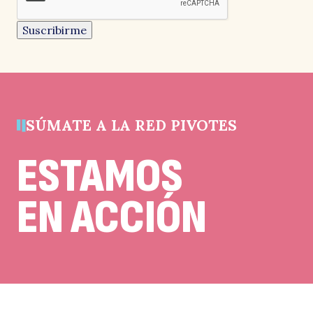
es
un
Suscribirme
campo
de
validación
y
debe
quedar
sin
cambios.
SÚMATE A LA RED PIVOTES
ESTAMOS
EN ACCIÓN