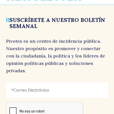
SUSCRÍBETE A NUESTRO BOLETÍN
SEMANAL
Pivotes es un centro de incidencia pública.
Nuestro propósito es promover y conectar
con la ciudadanía, la política y los líderes de
opinión políticas públicas y soluciones
privadas.
URL
Correo
"
*
"
Electrónico
*
señala
los
campos
reCAPTCHA
obligatorios
Este
campo