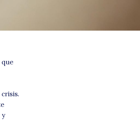
os
o que
und
crisis.
te
 y