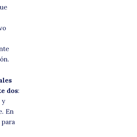
que
vo
nte
ión.
ales
te dos
:
 y
e. En
d para