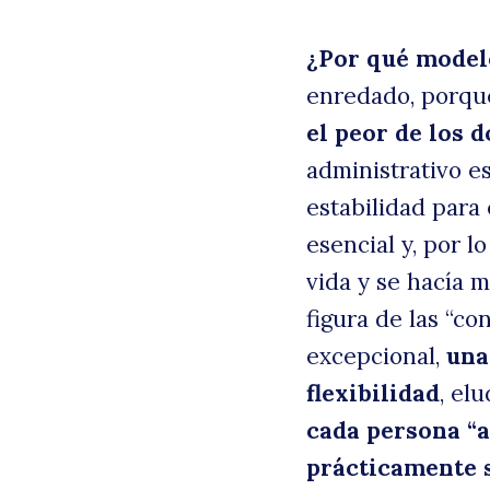
¿Por qué model
enredado, porque
el peor de los 
administrativo e
estabilidad para 
esencial y, por l
vida y se hacía mu
figura de las “c
excepcional,
una
flexibilidad
, el
cada persona “a
prácticamente s