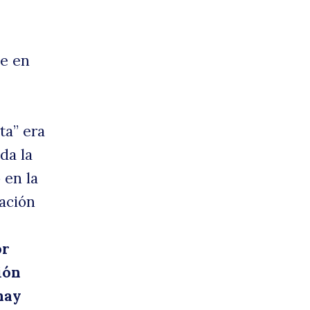
ne en
ta” era
da la
 en la
uación
or
ión
hay