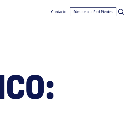
mpl
Contacto
Súmate a la Red Pivotes
ICO:
blic