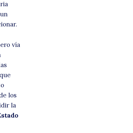
ria
 un
cionar.
ero vía
a
las
 que
jo
de los
dir la
Estado