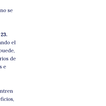
 no se
n
23.
ando el
 puede,
rios de
s e
entren
ficios,