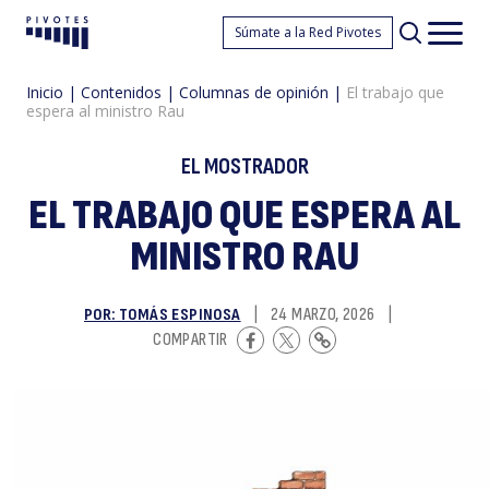
El
Súmate a la Red Pivotes
Pivotes
Men
princ
Inicio
|
Contenidos
|
Columnas de opinión
|
El trabajo que
espera al ministro Rau
EL MOSTRADOR
EL TRABAJO QUE ESPERA AL
MINISTRO RAU
tr
POR: TOMÁS ESPINOSA
|
24 MARZO, 2026
|
COMPARTIR