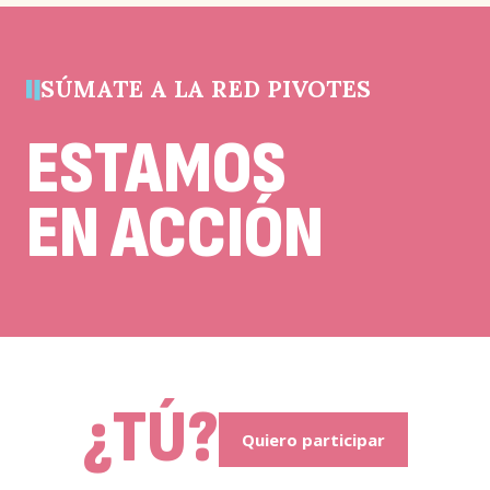
debe
quedar
sin
cambios.
SÚMATE A LA RED PIVOTES
ESTAMOS
EN ACCIÓN
¿TÚ?
Quiero participar