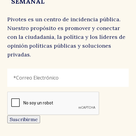
SEMANAL
Pivotes es un centro de incidencia pública.
Nuestro propósito es promover y conectar
con la ciudadanía, la política y los líderes de
opinión políticas públicas y soluciones
privadas.
Email
Correo
"
*
"
Electrónico
*
señala
los
campos
reCAPTCHA
obligatorios
Este
campo
es
un
Suscribirme
campo
de
validación
y