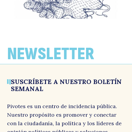
Por: Joaquín Sierpe
24 julio, 2026
COLUMNAS DE OPINIÓN
COLUMNAS DE OPINIÓN
COLUMNAS DE OPINIÓN
¿Quién gana cuando Chile no crece?
Cáncer
Propuesta para superar la miopía del
SEIA
Por: Soledad Hormazábal
Por: José Antonio Valenzuela
NEWSLETTER
22 julio, 2026
21 julio, 2026
Por: Bernardo Larraín y José Antonio Valenzuela
17 julio, 2026
SUSCRÍBETE A NUESTRO BOLETÍN
SEMANAL
Pivotes es un centro de incidencia pública.
Nuestro propósito es promover y conectar
con la ciudadanía, la política y los líderes de
opinión políticas públicas y soluciones