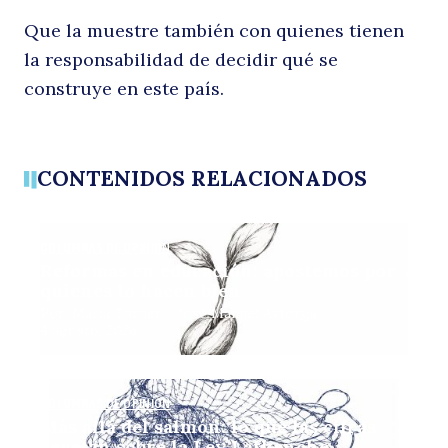
Que la muestre también con quienes tienen
la responsabilidad de decidir qué se
construye en este país.
CONTENIDOS RELACIONADOS
COLUMNAS DE OPINIÓN
Reformas en educación: apostemos por
quienes lo hacen bien
Por: María Turner y José Manuel Astorga
4 agosto, 2026
COLUMNAS DE OPINIÓN
Más allá del salmón: lo que las cifras
revelan sobre la Ley Lafkenche