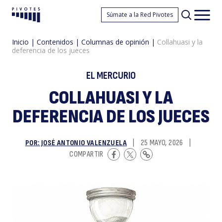
C
Súmate a la Red Pivotes
Pivotes
Men
princ
Inicio
|
Contenidos
|
Columnas de opinión
|
Collahuasi y la
deferencia de los jueces
EL MERCURIO
COLLAHUASI Y LA
DEFERENCIA DE LOS JUECES
y
POR: JOSÉ ANTONIO VALENZUELA
|
25 MAYO, 2026
|
COMPARTIR