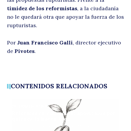
timidez de los reformistas
, a la ciudadanía
no le quedará otra que apoyar la fuerza de los
rupturistas.
Por
Juan Francisco Galli
, director ejecutivo
de
Pivotes
.
CONTENIDOS RELACIONADOS
COLUMNAS DE OPINIÓN
Reformas en educación: apostemos por
quienes lo hacen bien
Por: María Turner y José Manuel Astorga
4 agosto, 2026