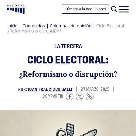
Ci
Súmate a la Red Pivotes
Pivotes
Men
princ
Inicio
|
Contenidos
|
Columnas de opinión
|
Ciclo Electoral:
¿Reformismo o disrupción?
LA TERCERA
CICLO ELECTORAL:
El
¿Reformismo o disrupción?
POR: JUAN FRANCISCO GALLI
|
27 MARZO, 2025
|
COMPARTIR