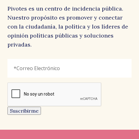
Pivotes es un centro de incidencia pública.
Nuestro propósito es promover y conectar
con la ciudadanía, la política y los líderes de
opinión políticas públicas y soluciones
privadas.
LinkedIn
Correo
"
*
"
Electrónico
*
señala
los
campos
reCAPTCHA
obligatorios
Este
campo
es
un
Suscribirme
campo
de
validación
y
debe
quedar
sin