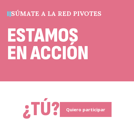
cambios.
SÚMATE A LA RED PIVOTES
ESTAMOS
EN ACCIÓN
¿TÚ?
Quiero participar