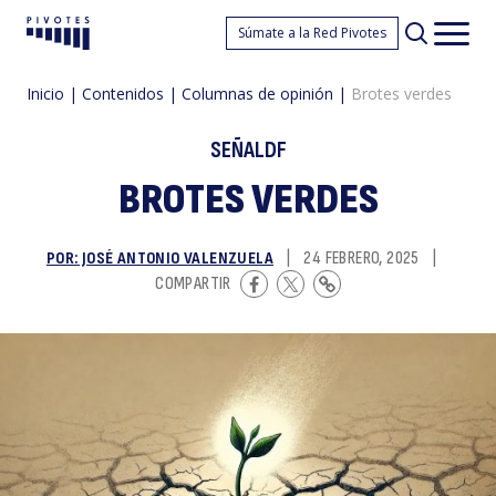
B
Súmate a la Red Pivotes
Pivotes
Men
princ
Inicio
|
Contenidos
|
Columnas de opinión
|
Brotes verdes
SEÑALDF
BROTES VERDES
POR: JOSÉ ANTONIO VALENZUELA
|
24 FEBRERO, 2025
|
v
COMPARTIR