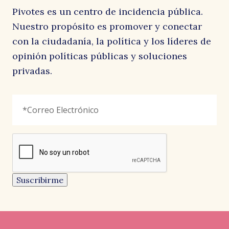
Pivotes es un centro de incidencia pública.
Nuestro propósito es promover y conectar
con la ciudadanía, la política y los líderes de
opinión políticas públicas y soluciones
privadas.
Comments
Correo
"
*
"
Electrónico
*
señala
los
campos
reCAPTCHA
obligatorios
Este
campo
es
un
Suscribirme
campo
de
validación
y
debe
quedar
sin