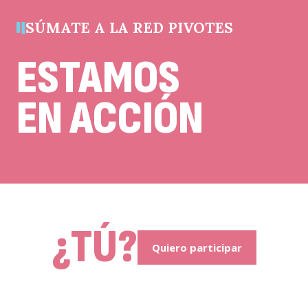
cambios.
SÚMATE A LA RED PIVOTES
ESTAMOS
EN ACCIÓN
¿TÚ?
Quiero participar