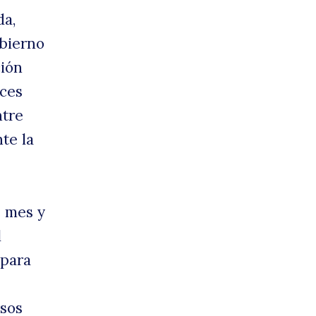
da,
obierno
ción
nces
ntre
te la
e mes y
l
 para
rsos