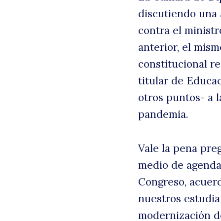
discutiendo una 
contra el minist
anterior, el mis
constitucional r
titular de Educa
otros puntos- a l
pandemia.
B
Vale la pena pre
medio de agenda 
Congreso, acuerd
nuestros estudian
modernización de 