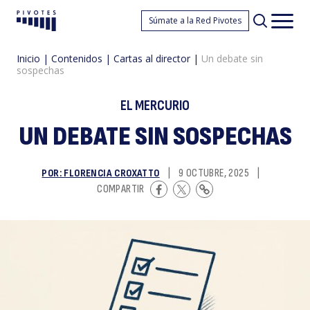
U
Súmate a la Red Pivotes
Pivotes
Men
princ
Inicio
|
Contenidos
|
Cartas al director
|
Un debate sin
sospechas
EL MERCURIO
UN DEBATE SIN SOSPECHAS
d
POR: FLORENCIA CROXATTO
|
9 OCTUBRE, 2025
|
COMPARTIR