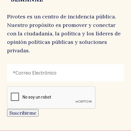
Pivotes es un centro de incidencia pública.
Nuestro propósito es promover y conectar
con la ciudadanía, la política y los líderes de
opinión políticas públicas y soluciones
privadas.
X/Twitter
Correo
"
*
"
Electrónico
*
señala
los
campos
reCAPTCHA
obligatorios
Este
campo
es
un
Suscribirme
campo
de
CARTAS AL DIRECTOR
CARTAS AL DIRECTOR
CARTAS AL DIRECTOR
validación
y
EL AUSTRAL
LA SEGUNDA
EL MOSTRADOR
debe