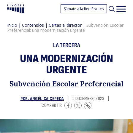
S
Súmate a la Red Pivotes
Pivotes
Men
princ
Inicio
|
Contenidos
|
Cartas al director
|
Subvención Escolar
Preferencial: una modernización urgente
LA TERCERA
UNA MODERNIZACIÓN
URGENTE
E
Subvención Escolar Preferencial
POR: ANGÉLICA CEPEDA
|
1 DICIEMBRE, 2023
|
COMPARTIR