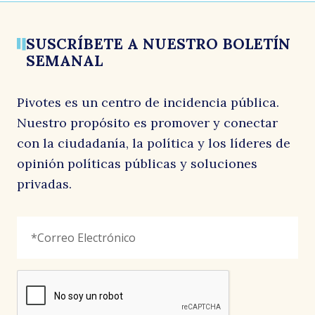
SUSCRÍBETE A NUESTRO BOLETÍN
SEMANAL
Pivotes es un centro de incidencia pública.
Nuestro propósito es promover y conectar
con la ciudadanía, la política y los líderes de
opinión políticas públicas y soluciones
privadas.
Instagram
Correo
"
*
"
Electrónico
*
señala
los
campos
reCAPTCHA
obligatorios
Este
campo
es