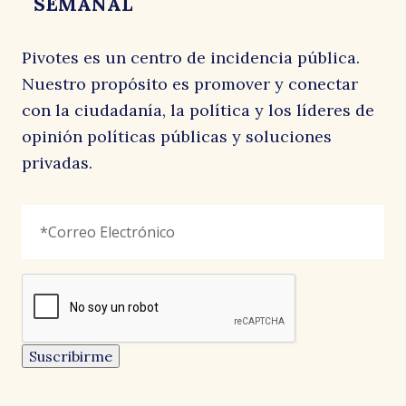
SEMANAL
Pivotes es un centro de incidencia pública.
Nuestro propósito es promover y conectar
con la ciudadanía, la política y los líderes de
opinión políticas públicas y soluciones
privadas.
Instagram
Correo
"
*
"
Electrónico
*
señala
los
campos
reCAPTCHA
obligatorios
Este
campo
es
un
Suscribirme
campo
de
CARTAS AL DIRECTOR
CARTAS AL DIRECTOR
CARTAS AL DIRECTOR
validación
y
EL AUSTRAL
LA SEGUNDA
EL MOSTRADOR