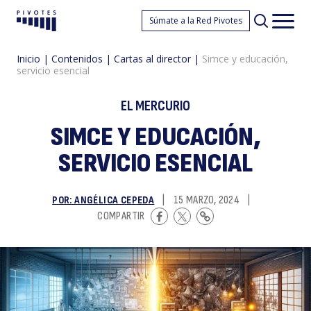
S
Súmate a la Red Pivotes
Pivotes
Men
princ
Inicio
|
Contenidos
|
Cartas al director
|
Simce y educación,
servicio esencial
EL MERCURIO
SIMCE Y EDUCACIÓN,
SERVICIO ESENCIAL
y
POR: ANGÉLICA CEPEDA
|
15 MARZO, 2024
|
COMPARTIR