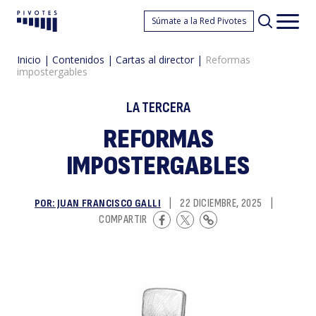
R
Súmate a la Red Pivotes
Pivotes
Men
princ
Inicio
|
Contenidos
|
Cartas al director
|
Reformas
impostergables
LA TERCERA
REFORMAS
IMPOSTERGABLES
i
POR: JUAN FRANCISCO GALLI
|
22 DICIEMBRE, 2025
|
COMPARTIR