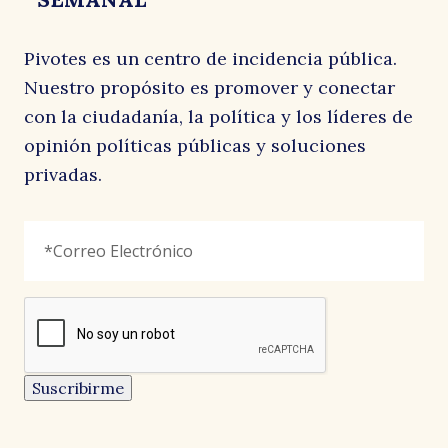
Pivotes es un centro de incidencia pública.
Nuestro propósito es promover y conectar
con la ciudadanía, la política y los líderes de
opinión políticas públicas y soluciones
privadas.
Email
Correo
"
*
"
Electrónico
*
señala
los
campos
reCAPTCHA
obligatorios
Este
campo
es
un
Suscribirme
campo
de
CARTAS AL DIRECTOR
CARTAS AL DIRECTOR
CARTAS AL DIRECTOR
validación
y
EL AUSTRAL
LA SEGUNDA
EL MOSTRADOR
debe