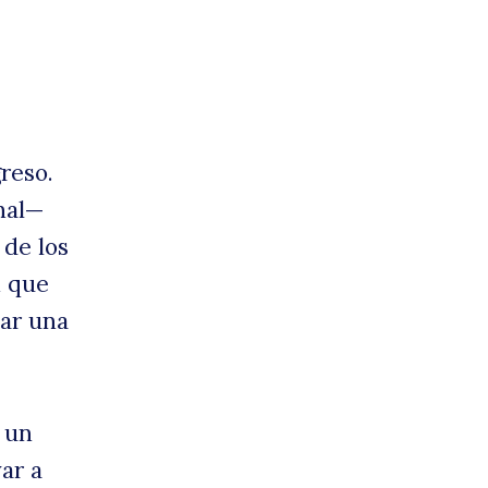
er
reso.
nal—
 de los
n que
y
nar una
n un
ar a