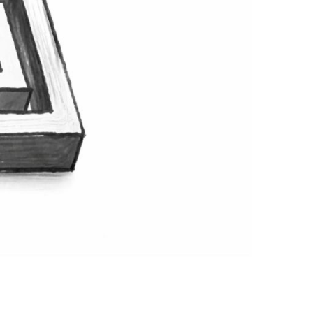
aso
e