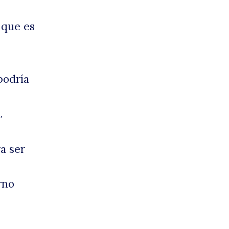
o que es
 podría
.
ra ser
rno