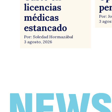
licencias
pe
médicas
Por: J
3 agos
estancado
Por: Soledad Hormazábal
3 agosto, 2026
NEWS