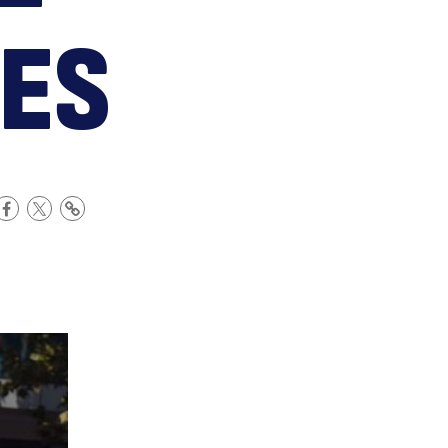
rofe
ES