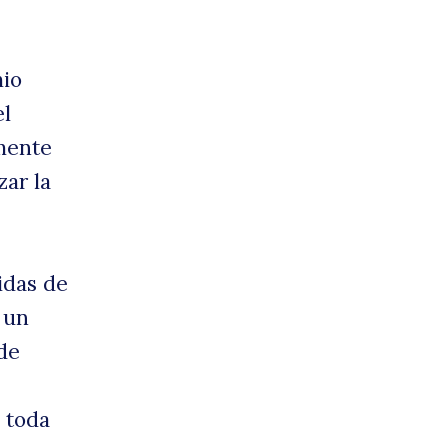
pren
mio
el
lmente
zar la
idas de
 un
de
a toda