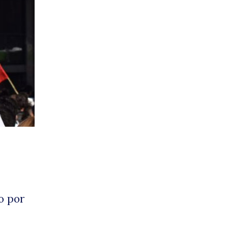
érdi
e
o por