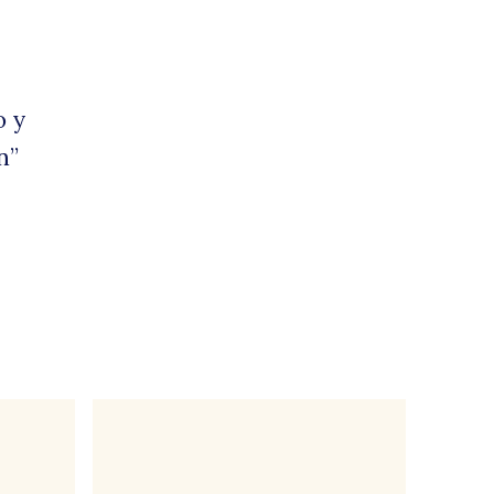
o y
n”