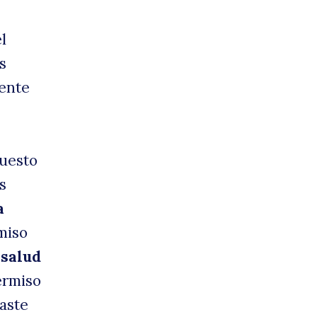
l
s
ente
uesto
s
a
miso
 salud
ermiso
aste