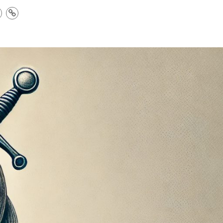
e
ermi