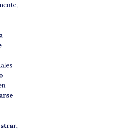
mente,
a
e
nales
o
en
arse
strar,