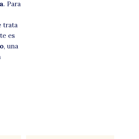
ia
. Para
 trata
te es
to
, una
n