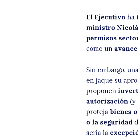
El
Ejecutivo
ha 
ministro Nicol
permisos sector
como un
avance
Sin embargo, un
en jaque su apro
B
proponen
invert
autorización
(y 
proteja
bienes 
o la seguridad
d
sería la
excepci