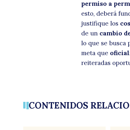
permiso a perm
esto, deberá fu
justifique los
co
de un
cambio d
lo que se busca 
meta que
oficia
reiteradas oport
CONTENIDOS RELACI