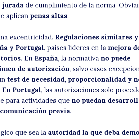
 jurada
de cumplimiento de la norma. Obvia
 se aplican
penas altas
.
una excentricidad.
Regulaciones similares y
ña y Portugal
, países líderes en la
mejora d
torios
. En
España
, la normativa
no puede
imen de autorización
, salvo casos excepcio
 un
test de necesidad, proporcionalidad y n
. En
Portugal
, las autorizaciones solo proced
e para actividades que
no puedan desarroll
 comunicación previa
.
ógico que sea la
autoridad la que deba demo