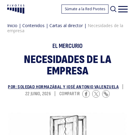
N
Súmate a la Red Pivotes
Pivotes
Men
princ
Inicio
|
Contenidos
|
Cartas al director
|
Necesidades de la
empresa
EL MERCURIO
NECESIDADES DE LA
EMPRESA
d
POR: SOLEDAD HORMAZÁBAL Y JOSÉ ANTONIO VALENZUELA
|
22 JUNIO, 2026
|
COMPARTIR