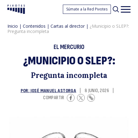
¿
Súmate a la Red Pivotes
Pivotes
Men
princ
Inicio
|
Contenidos
|
Cartas al director
|
¿Municipio o SLEP?:
Pregunta incompleta
EL MERCURIO
¿MUNICIPIO O SLEP?:
o
Pregunta incompleta
POR: JOSÉ MANUEL ASTORGA
|
8 JUNIO, 2026
|
COMPARTIR