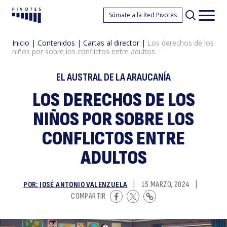
L
Súmate a la Red Pivotes
Pivotes
Men
princ
Inicio
|
Contenidos
|
Cartas al director
|
Los derechos de los
niños por sobre los conflictos entre adultos
EL AUSTRAL DE LA ARAUCANÍA
LOS DERECHOS DE LOS
NIÑOS POR SOBRE LOS
d
CONFLICTOS ENTRE
ADULTOS
POR: JOSÉ ANTONIO VALENZUELA
|
15 MARZO, 2024
|
COMPARTIR