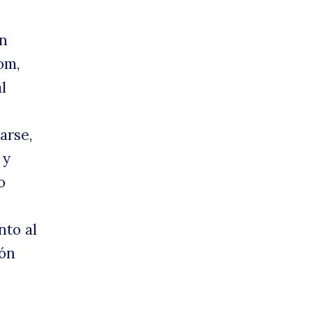
uerr
in
om,
l
arse,
 y
o
ía
nto al
ión