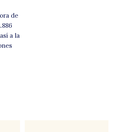
hora de
2.886
así a la
lones