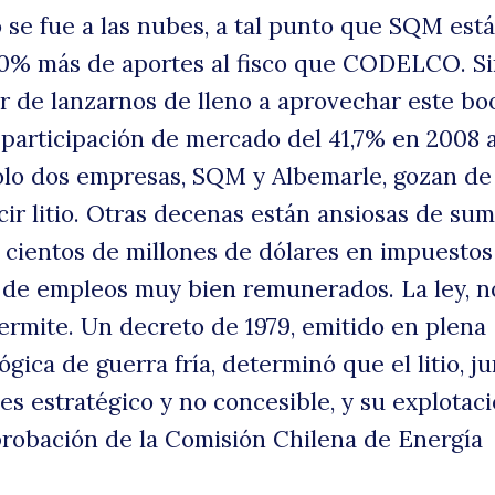
io se fue a las nubes, a tal punto que SQM está
G
0% más de aportes al fisco que CODELCO. S
r de lanzarnos de lleno a aprovechar este bo
participación de mercado del 41,7% en 2008 a
olo dos empresas, SQM y Albemarle, gozan de
ir litio. Otras decenas están ansiosas de sum
uscar
cientos de millones de dólares en impuestos
 de empleos muy bien remunerados. La ley, n
Fr
permite. Un decreto de 1979, emitido en plena
ógica de guerra fría, determinó que el litio, ju
, es estratégico y no concesible, y su explotac
probación de la Comisión Chilena de Energía