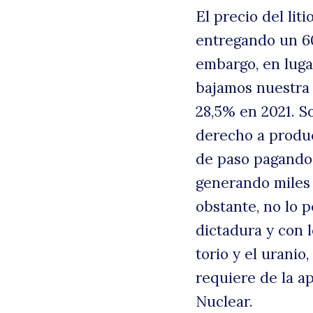
El precio del lit
entregando un 6
embargo, en luga
bajamos nuestra 
28,5% en 2021. S
derecho a produc
B
de paso pagando 
generando miles
obstante, no lo 
dictadura y con l
torio y el uranio
requiere de la a
Nuclear.