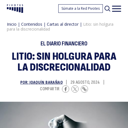
Li
Súmate a la Red Pivotes
Pivotes
Men
princ
Inicio
|
Contenidos
|
Cartas al director
|
Litio: sin holgura
para la discrecionalidad
EL DIARIO FINANCIERO
LITIO: SIN HOLGURA PARA
LA DISCRECIONALIDAD
si
POR: JOAQUÍN BARAÑAO
|
29 AGOSTO, 2024
|
COMPARTIR