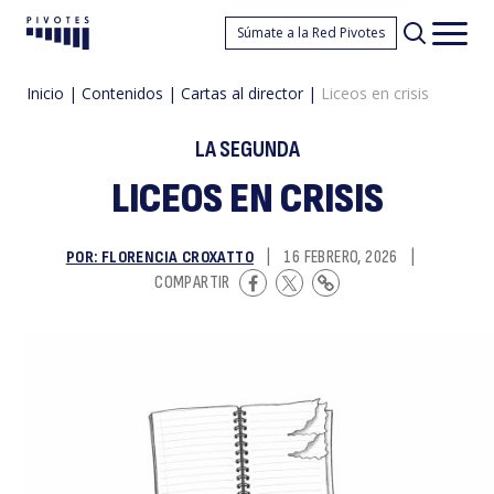
L
Súmate a la Red Pivotes
Pivotes
Men
princ
Inicio
|
Contenidos
|
Cartas al director
|
Liceos en crisis
LA SEGUNDA
LICEOS EN CRISIS
POR: FLORENCIA CROXATTO
|
16 FEBRERO, 2026
|
e
COMPARTIR