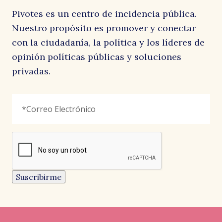
Pivotes es un centro de incidencia pública.
Nuestro propósito es promover y conectar
con la ciudadanía, la política y los líderes de
opinión políticas públicas y soluciones
privadas.
LinkedIn
Correo
"
*
"
Electrónico
*
señala
los
campos
reCAPTCHA
obligatorios
Este
campo
es
un
Suscribirme
campo
de
CARTAS AL DIRECTOR
CARTAS AL DIRECTOR
CARTAS AL DIRECTOR
validación
y
EL AUSTRAL
LA SEGUNDA
EL MOSTRADOR
debe
Pedro, Juana y Diego
Menos consignas
Resistir siempre, construir
quedar
sin