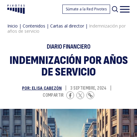
I
Súmate a la Red Pivotes
Pivotes
Men
princ
Inicio
|
Contenidos
|
Cartas al director
|
Indemnización por
años de servicio
DIARIO FINANCIERO
INDEMNIZACIÓN POR AÑOS
DE SERVICIO
p
POR: ELISA CABEZÓN
|
3 SEPTIEMBRE, 2024
|
COMPARTIR