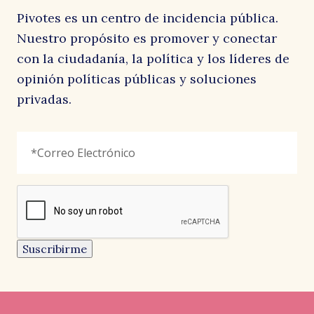
Pivotes es un centro de incidencia pública.
Nuestro propósito es promover y conectar
con la ciudadanía, la política y los líderes de
opinión políticas públicas y soluciones
privadas.
Comments
Correo
"
*
"
Electrónico
*
señala
los
campos
reCAPTCHA
obligatorios
Este
campo
es
un
Suscribirme
campo
de
CARTAS AL DIRECTOR
CARTAS AL DIRECTOR
CARTAS AL DIRECTOR
validación
y
EL AUSTRAL
LA SEGUNDA
EL MOSTRADOR
debe
Pedro, Juana y Diego
Menos consignas
Resistir siempre, construir
quedar
sin