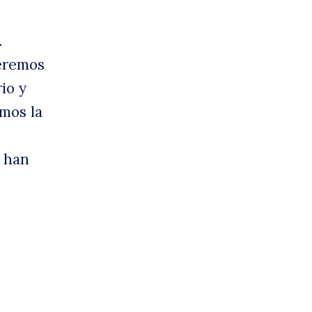
.
peremos
io y
emos la
e han