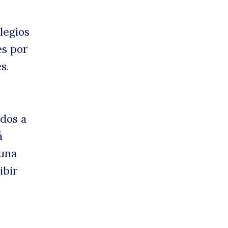
legios
es por
s.
dos a
á
 una
ibir