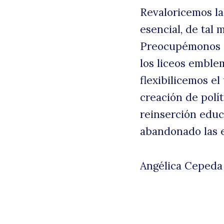
Revaloricemos la
esencial, de tal
Preocupémonos d
los liceos emble
flexibilicemos e
creación de polí
reinserción educ
abandonado las 
Angélica Cepeda 