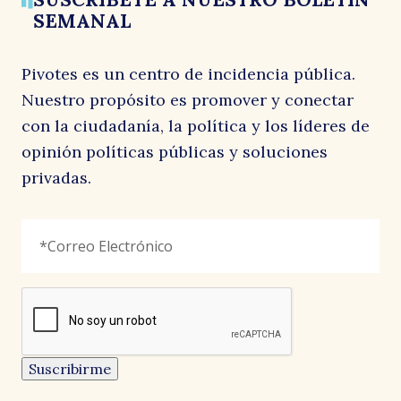
SEMANAL
Pivotes es un centro de incidencia pública.
Nuestro propósito es promover y conectar
con la ciudadanía, la política y los líderes de
opinión políticas públicas y soluciones
privadas.
Facebook
Correo
"
*
"
Electrónico
*
señala
los
campos
reCAPTCHA
obligatorios
Este
campo
es
un
Suscribirme
campo
de
CARTAS AL DIRECTOR
CARTAS AL DIRECTOR
CARTAS AL DIRECTOR
validación