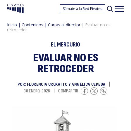
E
Súmate a la Red Pivotes
Pivotes
Men
princ
Inicio
|
Contenidos
|
Cartas al director
|
Evaluar no es
retroceder
EL MERCURIO
EVALUAR NO ES
RETROCEDER
n
POR: FLORENCIA CROXATTO Y ANGÉLICA CEPEDA
|
30 ENERO, 2026
|
COMPARTIR