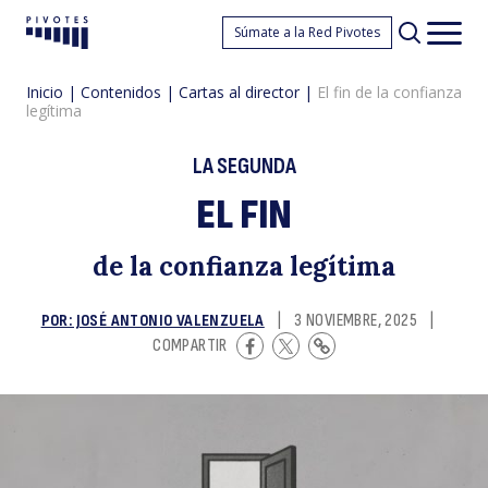
El
Súmate a la Red Pivotes
Pivotes
Men
princ
Inicio
|
Contenidos
|
Cartas al director
|
El fin de la confianza
legítima
LA SEGUNDA
EL FIN
fi
de la confianza legítima
POR: JOSÉ ANTONIO VALENZUELA
|
3 NOVIEMBRE, 2025
|
COMPARTIR