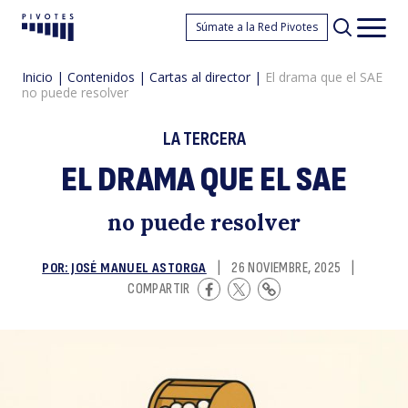
El
Súmate a la Red Pivotes
Pivotes
Men
princ
Inicio
|
Contenidos
|
Cartas al director
|
El drama que el SAE
no puede resolver
LA TERCERA
EL DRAMA QUE EL SAE
d
no puede resolver
POR: JOSÉ MANUEL ASTORGA
|
26 NOVIEMBRE, 2025
|
COMPARTIR