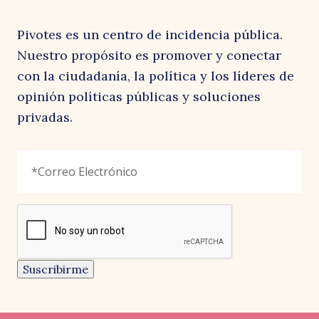
Pivotes es un centro de incidencia pública.
Nuestro propósito es promover y conectar
con la ciudadanía, la política y los líderes de
opinión políticas públicas y soluciones
privadas.
Phone
Correo
"
*
"
Electrónico
*
señala
los
campos
reCAPTCHA
obligatorios
Este
campo
es
un
Suscribirme
campo
de
CARTAS AL DIRECTOR
CARTAS AL DIRECTOR
CARTAS AL DIRECTOR
validación
y
EL AUSTRAL
LA SEGUNDA
EL MOSTRADOR
debe