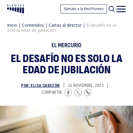
El
Súmate a la Red Pivotes
Pivotes
Men
princ
Inicio
|
Contenidos
|
Cartas al director
|
El desafío no es
solo la edad de jubilación
EL MERCURIO
EL DESAFÍO NO ES SOLO LA
EDAD DE JUBILACIÓN
d
POR: ELISA CABEZÓN
|
15 NOVIEMBRE, 2023
|
COMPARTIR