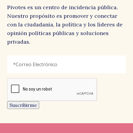
Pivotes es un centro de incidencia pública.
Nuestro propósito es promover y conectar
con la ciudadanía, la política y los líderes de
opinión políticas públicas y soluciones
privadas.
X/Twitter
Correo
"
*
"
Electrónico
*
señala
los
campos
reCAPTCHA
obligatorios
Este
campo
es
un
Suscribirme
campo
de
CARTAS AL DIRECTOR
CARTAS AL DIRECTOR
CARTAS AL DIRECTOR
validación
y
EL AUSTRAL
LA SEGUNDA
EL MOSTRADOR
debe
Pedro, Juana y Diego
Menos consignas
Resistir siempre, construir
quedar
sin