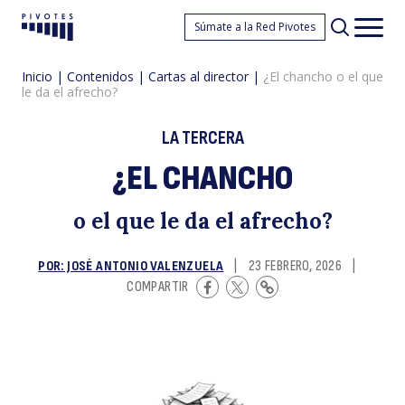
¿E
Súmate a la Red Pivotes
Pivotes
Men
princ
Inicio
|
Contenidos
|
Cartas al director
|
¿El chancho o el que
le da el afrecho?
LA TERCERA
¿EL CHANCHO
c
o el que le da el afrecho?
POR: JOSÉ ANTONIO VALENZUELA
|
23 FEBRERO, 2026
|
COMPARTIR