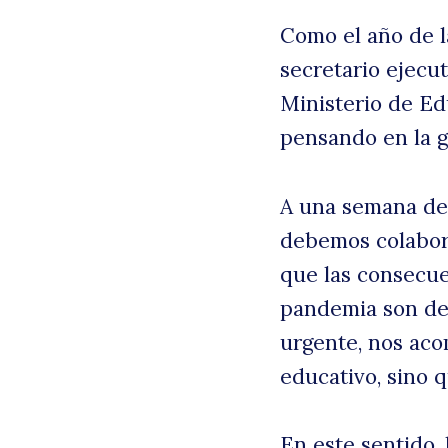
Como el año de l
secretario ejecu
Ministerio de Ed
pensando en la g
A una semana del
debemos colabora
B
que las consecue
pandemia son de 
urgente, nos aco
educativo, sino 
En este sentido,