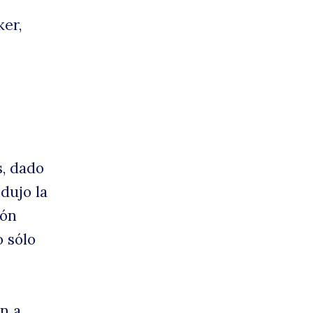
ker,
s, dado
dujo la
ión
 sólo
ón a