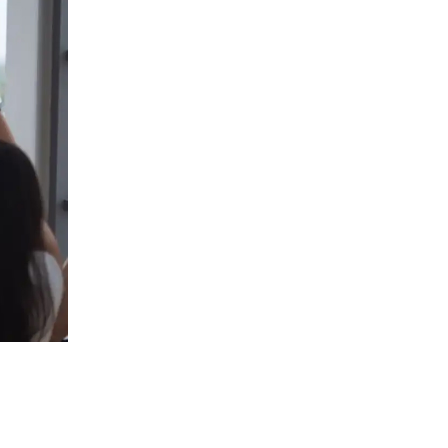
eact
duca