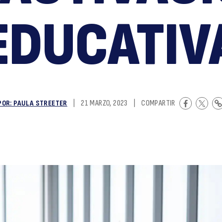
d
EDUCATIV
POR: PAULA STREETER
|
21 MARZO, 2023
|
COMPARTIR
la