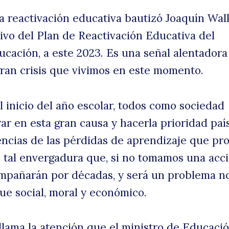
a reactivación educativa bautizó Joaquín Wal
tivo del Plan de Reactivación Educativa del
ucación, a este 2023. Es una señal alentadora
ran crisis que vivimos en este momento.
 inicio del año escolar, todos como sociedad
r en esta gran causa y hacerla prioridad paí
uscar
ncias de las pérdidas de aprendizaje que pro
tal envergadura que, si no tomamos una acc
mpañarán por décadas, y será un problema no
que social, moral y económico.
 llama la atención que el ministro de Educaci