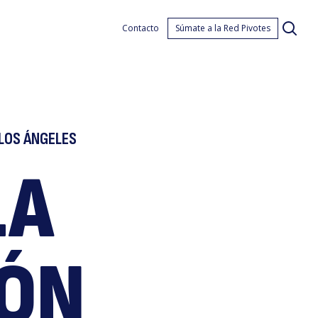
Contacto
Súmate a la Red Pivotes
 LOS ÁNGELES
LA
ño
IÓN