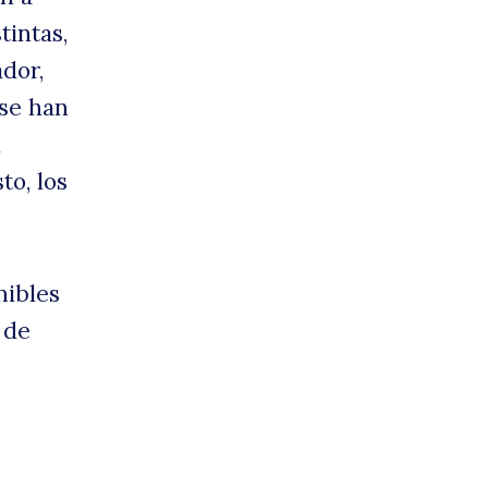
tintas,
dor,
 se han
l
to, los
nibles
 de