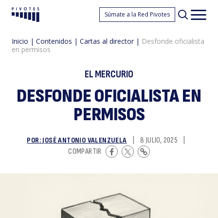
D
Súmate a la Red Pivotes
Pivotes
Men
princ
Inicio
|
Contenidos
|
Cartas al director
|
Desfonde oficialista
en permisos
EL MERCURIO
DESFONDE OFICIALISTA EN
PERMISOS
of
POR: JOSÉ ANTONIO VALENZUELA
|
8 JULIO, 2025
|
COMPARTIR