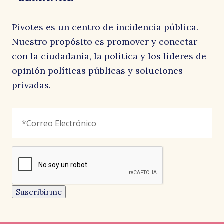
Pivotes es un centro de incidencia pública.
Nuestro propósito es promover y conectar
con la ciudadanía, la política y los líderes de
opinión políticas públicas y soluciones
privadas.
URL
Correo
"
*
"
Electrónico
*
señala
los
campos
reCAPTCHA
obligatorios
Este
campo
es
un
Suscribirme
campo
de
CARTAS AL DIRECTOR
CARTAS AL DIRECTOR
CARTAS AL DIRECTOR
validación
y
EL AUSTRAL
LA SEGUNDA
EL MOSTRADOR
debe