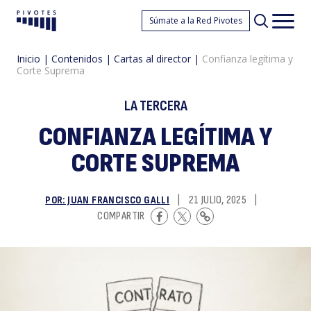
C
Súmate a la Red Pivotes
Pivotes
Men
princ
Inicio
|
Contenidos
|
Cartas al director
|
Confianza legítima y
Corte Suprema
LA TERCERA
CONFIANZA LEGÍTIMA Y
CORTE SUPREMA
l
POR: JUAN FRANCISCO GALLI
|
21 JULIO, 2025
|
COMPARTIR