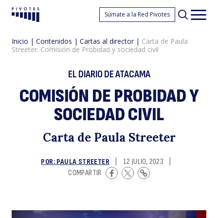
C
Súmate a la Red Pivotes
Pivotes
Men
princ
Inicio
|
Contenidos
|
Cartas al director
|
Carta de Paula
Streeter: Comisión de Probidad y sociedad civil
EL DIARIO DE ATACAMA
COMISIÓN DE PROBIDAD Y
SOCIEDAD CIVIL
d
Carta de Paula Streeter
POR: PAULA STREETER
|
12 JULIO, 2023
|
COMPARTIR