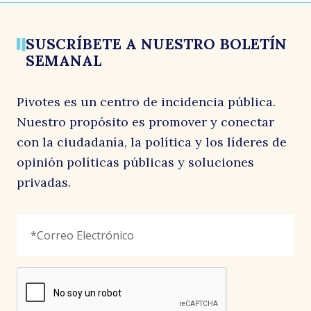
SUSCRÍBETE A NUESTRO BOLETÍN
SEMANAL
Pivotes es un centro de incidencia pública.
Nuestro propósito es promover y conectar
con la ciudadanía, la política y los líderes de
opinión políticas públicas y soluciones
privadas.
LinkedIn
Correo
"
*
"
Electrónico
*
señala
los
campos
reCAPTCHA
obligatorios
Este
campo
es