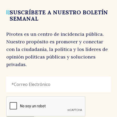
SUSCRÍBETE A NUESTRO BOLETÍN
SEMANAL
Pivotes es un centro de incidencia pública.
Nuestro propósito es promover y conectar
con la ciudadanía, la política y los líderes de
opinión políticas públicas y soluciones
privadas.
Instagram
Correo
"
*
"
Electrónico
*
señala
los
campos
reCAPTCHA
obligatorios
Este
campo
es
un