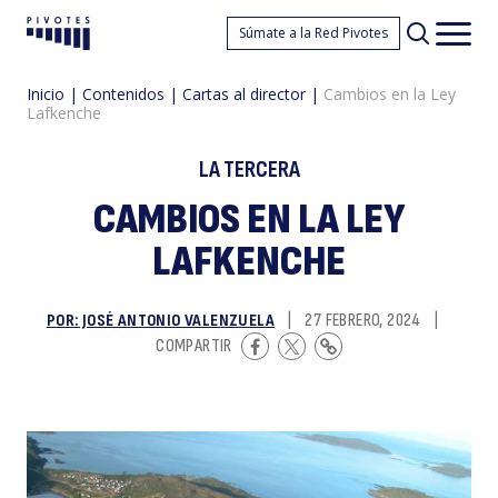
C
Súmate a la Red Pivotes
Pivotes
Men
princ
Inicio
|
Contenidos
|
Cartas al director
|
Cambios en la Ley
Lafkenche
LA TERCERA
CAMBIOS EN LA LEY
LAFKENCHE
e
POR: JOSÉ ANTONIO VALENZUELA
|
27 FEBRERO, 2024
|
COMPARTIR