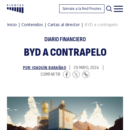
B
Súmate a la Red Pivotes
Pivotes
Men
princ
Inicio
|
Contenidos
|
Cartas al director
|
BYD a contrapelo
DIARIO FINANCIERO
BYD A CONTRAPELO
POR: JOAQUÍN BARAÑAO
|
29 MAYO, 2024
|
a
COMPARTIR