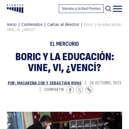
B
Súmate a la Red Pivotes
Pivotes
Men
princ
Inicio
|
Contenidos
|
Cartas al director
|
Boric y la educación:
vine, vi, ¿vencí?
EL MERCURIO
BORIC Y LA EDUCACIÓN:
VINE, VI, ¿VENCÍ?
y
POR: MACARENA COX Y SEBASTIÁN RIVAS
|
18 OCTUBRE, 2023
|
COMPARTIR