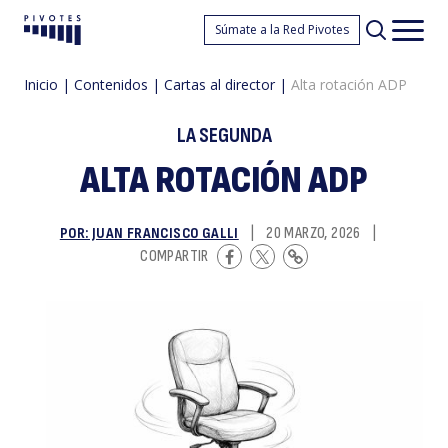
Al
Súmate a la Red Pivotes
Pivotes
Men
princ
Inicio
|
Contenidos
|
Cartas al director
|
Alta rotación ADP
LA SEGUNDA
ALTA ROTACIÓN ADP
POR: JUAN FRANCISCO GALLI
|
20 MARZO, 2026
|
r
COMPARTIR